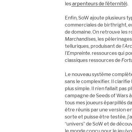
les
arpenteurs de l’éternité
).
Enfin, SoW ajoute plusieurs ty
commerciales de birthright, 
de domaine. On retrouve les 
Marchandises
, les pèlerinage
telluriques, produisant de l’
Ar
l’
Empreinte
. ressources qui po
classiques ressources de
Fort
Le nouveau système complète 
sans le complexifier. Il clarifi
plus simple. Il n’en fallait pa
campagne de Seeds of Wars à g
tous mes joueurs éparpillés da
être réunis par une version en
sorte et puisse être testée, j’
“univers” de SoW et de découvr
le monde conçu pour le jeu (vo