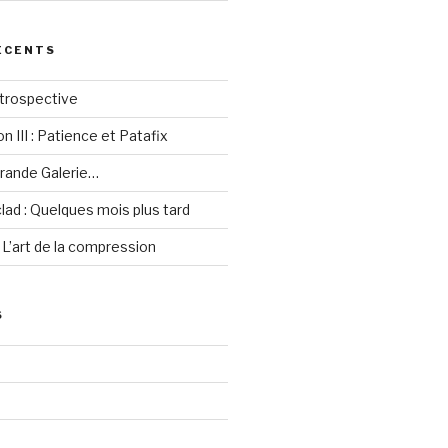
ÉCENTS
étrospective
 III : Patience et Patafix
grande Galerie…
lad : Quelques mois plus tard
 L’art de la compression
S