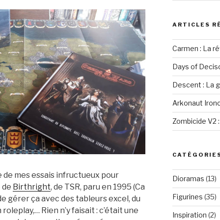
ARTICLES R
Carmen : La r
Days of Decison
Descent : La 
Arkonaut Ironc
Zombicide V2 :
CATÉGORIE
 de mes essais infructueux pour
Dioramas
(13)
e de
Birthright
, de TSR, paru en 1995 (Ca
Figurines
(35)
 de gérer ça avec des tableurs excel, du
n roleplay,… Rien n’y faisait : c’était une
Inspiration
(2)