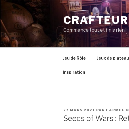
Aller
au
CRAFTEUR
contenu
principal
Commence tout et finis rien !
Jeu de Rôle
Jeux de plateau
Inspiration
PUBLIÉ
27 MARS 2021
PAR
HARMELI
LE
Seeds of Wars : Re