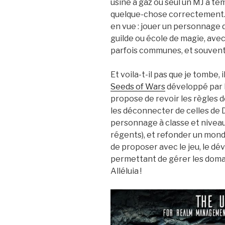
usine à gaz où seul un MJ à t
quelque-chose correctement. 
en vue : jouer un personnage d
guilde ou école de magie, avec
parfois communes, et souven
Et voila-t-il pas que je tombe, i
Seeds of Wars
développé par l
propose de revoir les règles 
les déconnecter de celles de D
personnage à classe et niveau,
régents), et refonder un mond
de proposer avec le jeu, le d
permettant de gérer les doma
Alléluia !