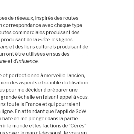
pes de réseaux, inspirés des routes
en correspondance avec chaque type
routes commerciales produisant des
s produisant de la
Piété
, les lignes
cane
et des liens culturels produisant de
urront être utilisées en sus des
une
et d’
Influence
.
et perfectionne à merveille l’ancien,
e bien des aspects et semble d’utilisation
s plus pour me décider à préparer une
rande échelle en faisant appel à vous,
ns toute la France et qui pourraient
 ligne. En attendant que l’appli de SoW
ai hâte de me plonger dans la partie
ir le monde et les factions de “Cérès”
us voyez la map ci-dessous). Je vous en