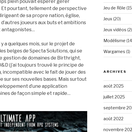
emps plein pouvait espérer gérer
Jeu de Rôle
(15
Et pourtant, tellement de perspective
irigeant de sa propre nation, église,
Jeux
(20)
 d’autres joueurs aux buts et ambitions
t antagonistes…
Jeux vidéos
(2)
Modélisme
(14
l y a quelques mois, sur le projet de
es belges de Specta Solutions, qui se
Wargames
(1)
de gestion de domaines de Birthright,
&D (j’ai toujours trouvé le principe de
 incompatible avec le fait de jouer des
ARCHIVES
e sur ses nouvelles bases. Mais surtout
août 2025
éveloppement d’une application
ines de façon simple et rapide…
juillet 2025
septembre 20
août 2022
novembre 202