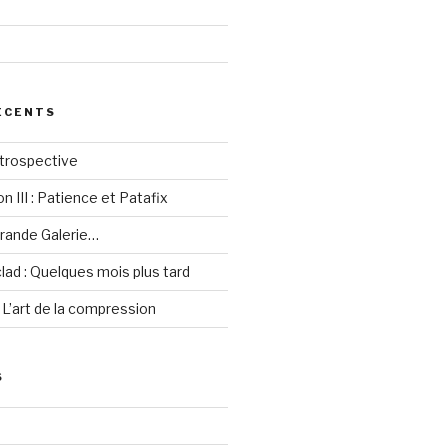
ÉCENTS
étrospective
 III : Patience et Patafix
grande Galerie…
lad : Quelques mois plus tard
 L’art de la compression
S