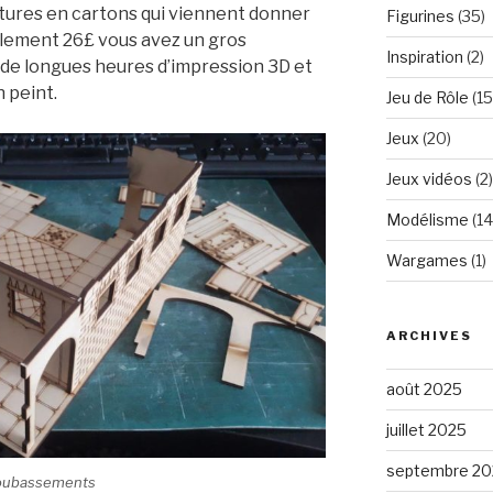
ures en cartons qui viennent donner
Figurines
(35)
eulement 26£ vous avez un gros
Inspiration
(2)
 de longues heures d’impression 3D et
n peint.
Jeu de Rôle
(15
Jeux
(20)
Jeux vidéos
(2)
Modélisme
(14
Wargames
(1)
ARCHIVES
août 2025
juillet 2025
septembre 20
soubassements