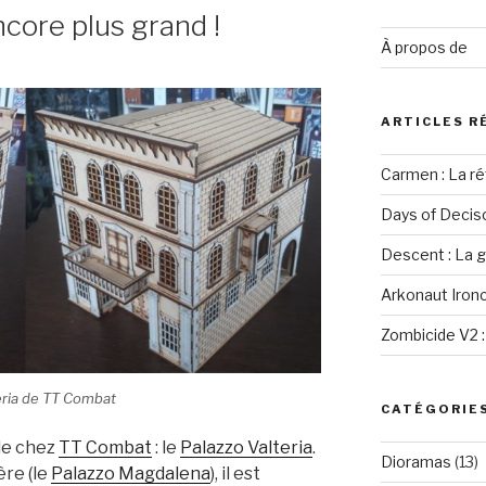
ncore plus grand !
À propos de
ARTICLES R
Carmen : La r
Days of Decison
Descent : La 
Arkonaut Ironc
Zombicide V2 :
teria de TT Combat
CATÉGORIE
de chez
TT Combat
: le
Palazzo Valteria
.
Dioramas
(13)
ère (le
Palazzo Magdalena
), il est