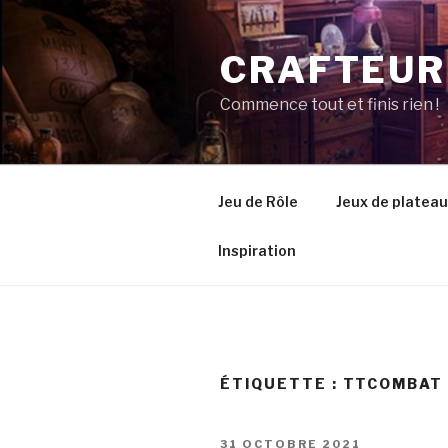
Aller
au
CRAFTEUR
contenu
principal
Commence tout et finis rien !
Jeu de Rôle
Jeux de plateau
Inspiration
ÉTIQUETTE :
TTCOMBAT
PUBLIÉ
31 OCTOBRE 2021